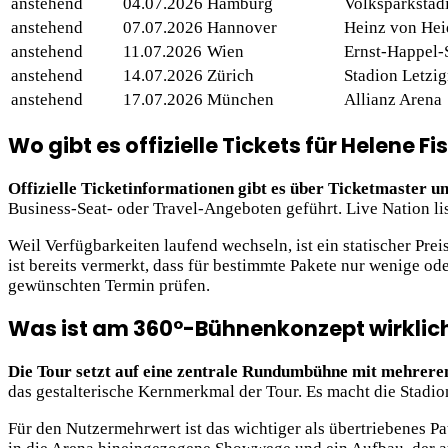
anstehend
04.07.2026
Hamburg
Volksparkstad
anstehend
07.07.2026
Hannover
Heinz von Hei
anstehend
11.07.2026
Wien
Ernst-Happel-
anstehend
14.07.2026
Zürich
Stadion Letzi
anstehend
17.07.2026
München
Allianz Arena
Wo gibt es offizielle Tickets für Helene F
Offizielle Ticketinformationen gibt es über Ticketmaster u
Business-Seat- oder Travel-Angeboten geführt. Live Nation lis
Weil Verfügbarkeiten laufend wechseln, ist ein statischer Prei
ist bereits vermerkt, dass für bestimmte Pakete nur wenige od
gewünschten Termin prüfen.
Was ist am 360°-Bühnenkonzept wirklic
Die Tour setzt auf eine zentrale Rundumbühne mit mehrere
das gestalterische Kernmerkmal der Tour. Es macht die Stadi
Für den Nutzermehrwert ist das wichtiger als übertriebenes Pa