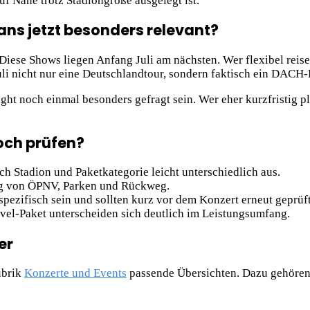
f Nähe trotz Stadiongröße ausgelegt ist.
ans jetzt besonders relevant?
Diese Shows liegen Anfang Juli am nächsten. Wer flexibel reis
uli nicht nur eine Deutschlandtour, sondern faktisch ein DACH-
ht noch einmal besonders gefragt sein. Wer eher kurzfristig pl
och prüfen?
ch Stadion und Paketkategorie leicht unterschiedlich aus.
ng von ÖPNV, Parken und Rückweg.
pezifisch sein und sollten kurz vor dem Konzert erneut geprüf
avel-Paket unterscheiden sich deutlich im Leistungsumfang.
er
ubrik
Konzerte und Events
passende Übersichten. Dazu gehören