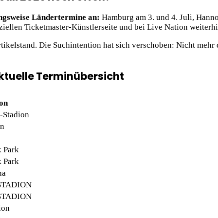
ungsweise Ländertermine an:
Hamburg am 3. und 4. Juli, Hannov
iellen Ticketmaster-Künstlerseite und bei Live Nation weiterhi
tikelstand. Die Suchintention hat sich verschoben: Nicht mehr 
aktuelle Terminübersicht
on
-Stadion
on
 Park
 Park
na
eSTADION
eSTADION
ion