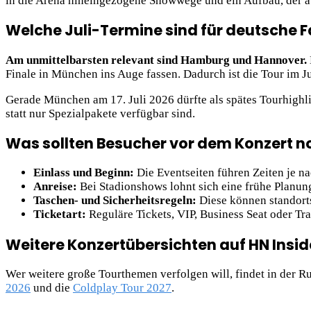
in die Arena hineingezogene Showwege und ein Aufbau, der au
Welche Juli-Termine sind für deutsche F
Am unmittelbarsten relevant sind Hamburg und Hannover.
Finale in München ins Auge fassen. Dadurch ist die Tour im J
Gerade München am 17. Juli 2026 dürfte als spätes Tourhighlig
statt nur Spezialpakete verfügbar sind.
Was sollten Besucher vor dem Konzert n
Einlass und Beginn:
Die Eventseiten führen Zeiten je na
Anreise:
Bei Stadionshows lohnt sich eine frühe Planu
Taschen- und Sicherheitsregeln:
Diese können standorts
Ticketart:
Reguläre Tickets, VIP, Business Seat oder Tr
Weitere Konzertübersichten auf HN Insid
Wer weitere große Tourthemen verfolgen will, findet in der R
2026
und die
Coldplay Tour 2027
.