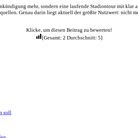
ankündigung mehr, sondern eine laufende Stadiontour mit klar a
tquellen. Genau darin liegt aktuell der größte Nutzwert: nicht 
Klicke, um diesen Beitrag zu bewerten!
[Gesamt:
2
Durchschnitt:
5
]
n soll
s
len