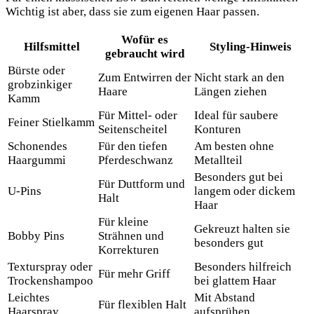
Wichtig ist aber, dass sie zum eigenen Haar passen.
Wofür es
Hilfsmittel
Styling-Hinweis
gebraucht wird
Bürste oder
Zum Entwirren der
Nicht stark an den
grobzinkiger
Haare
Längen ziehen
Kamm
Für Mittel- oder
Ideal für saubere
Feiner Stielkamm
Seitenscheitel
Konturen
Schonendes
Für den tiefen
Am besten ohne
Haargummi
Pferdeschwanz
Metallteil
Besonders gut bei
Für Duttform und
U-Pins
langem oder dickem
Halt
Haar
Für kleine
Gekreuzt halten sie
Bobby Pins
Strähnen und
besonders gut
Korrekturen
Texturspray oder
Besonders hilfreich
Für mehr Griff
Trockenshampoo
bei glattem Haar
Leichtes
Mit Abstand
Für flexiblen Halt
Haarspray
aufsprühen