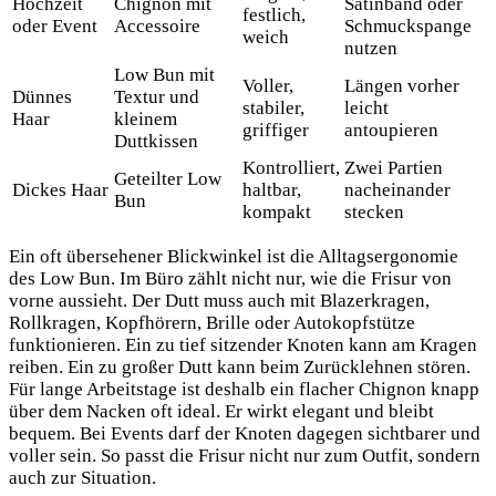
Hochzeit
Chignon mit
Satinband oder
festlich,
oder Event
Accessoire
Schmuckspange
weich
nutzen
Low Bun mit
Voller,
Längen vorher
Dünnes
Textur und
stabiler,
leicht
Haar
kleinem
griffiger
antoupieren
Duttkissen
Kontrolliert,
Zwei Partien
Geteilter Low
Dickes Haar
haltbar,
nacheinander
Bun
kompakt
stecken
Ein oft übersehener Blickwinkel ist die Alltagsergonomie
des Low Bun. Im Büro zählt nicht nur, wie die Frisur von
vorne aussieht. Der Dutt muss auch mit Blazerkragen,
Rollkragen, Kopfhörern, Brille oder Autokopfstütze
funktionieren. Ein zu tief sitzender Knoten kann am Kragen
reiben. Ein zu großer Dutt kann beim Zurücklehnen stören.
Für lange Arbeitstage ist deshalb ein flacher Chignon knapp
über dem Nacken oft ideal. Er wirkt elegant und bleibt
bequem. Bei Events darf der Knoten dagegen sichtbarer und
voller sein. So passt die Frisur nicht nur zum Outfit, sondern
auch zur Situation.