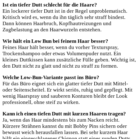
Ist ein tiefer Dutt schlecht für die Haare?
Ein lockerer tiefer Dutt ist in der Regel unproblematisch.
Kritisch wird es, wenn du ihn täglich sehr straff bindest.
Dann können Haarbruch, Kopfhautreizungen und
Zugbelastung an den Haarwurzeln entstehen.
Wie hält ein Low Bun bei feinem Haar besser?
Feines Haar hält besser, wenn du vorher Texturspray,
Trockenshampoo oder etwas Volumenpuder nutzt. Ein
kleines Duttkissen kann zusätzliche Fülle geben. Wichtig ist,
den Dutt nicht zu glatt und nicht zu straff zu formen.
Welche Low-Bun-Variante passt ins Büro?
Für das Büro eignet sich ein glatter tiefer Dutt mit Mittel-
oder Seitenscheitel. Er wirkt seriös, ruhig und gepflegt. Mit
wenig Haarspray und sauberen Konturen bleibt der Look
professionell, ohne steif zu wirken.
Kann ich einen tiefen Dutt mit kurzen Haaren tragen?
Ja, wenn das Haar mindestens bis zum Nacken reicht.
Kürzere Strähnen kannst du mit Bobby Pins sichern oder
bewusst weich herausfallen lassen. Bei sehr kurzem Haar
hilft ein eingeschlagener Chignon statt eines runden Dutts.