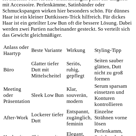
mit Accessoire. Perlenkämme, Satinbänder oder
Schmuckspangen wirken hier besonders schön. Für dünnes
Haar ist ein kleiner Duttkissen-Trick hilfreich. Für dickes
Haar ist ein geteilter Low Bun oft die bessere Lösung. Dabei
werden zwei Partien nacheinander gesteckt. So verteilt sich
das Gewicht gleichmäßiger.
Anlass oder
Beste Variante
Wirkung
Styling-Tipp
Haartyp
Seiten sauber
Glatter tiefer
Seriös,
glätten, Dutt
Büro
Dutt mit
ruhig,
nicht zu groß
Mittelscheitel
gepflegt
formen
Serum sparsam
Meeting
Klar,
einsetzen und
oder
Sleek Low Bun
souverän,
Konturen
Präsentation
modern
kontrollieren
Entspannt,
Einzelne
Lockerer tiefer
After-Work
zugänglich,
Strähnen vorne
Dutt
feminin
lösen
Perlenkamm,
Elegant,