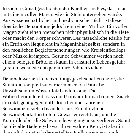
In vielen Gruselgeschichten der Kindheit hieß es, dass man
mit einem vollen Magen wie ein Stein untergehen würde.
Aus wissenschaftlicher und medizinischer Sicht ist diese
drastische Behauptung jedoch ein reiner Mythos. Ein voller
Magen zieht einen Menschen nicht physikalisch in die Tiefe
oder macht den Körper schwerer. Das tatsächliche Risiko für
ein Ertrinken liegt nicht im Mageninhalt selbst, sondern in
den möglichen Begleiterscheinungen wie Kreislaufkollaps
oder Muskelkrämpfen. Gesunde Schwimmer werden nach
einem belegten Brötchen kaum in ernsthafte Lebensgefahr
geraten, wenn sie entspannt ihre Bahnen ziehen.
Dennoch warnen Lebensrettungsgesellschaften davor, die
Situation komplett zu verharmlosen, da Panik bei
Unwohlsein im Wasser fatal enden kann. Die
Wahrscheinlichkeit, dass ein Profisportler nach einem Snack
ertrinkt, geht gegen null, doch bei unerfahrenen
Schwimmern sieht das anders aus. Ein plötzlicher
Schwindelanfall in tiefem Gewässer reicht aus, um die
Kontrolle über die Schwimmbewegungen zu verlieren. Somit
hat die alte Baderegel zwar ihren wahren Kern, ist aber in
ihrer oft dramatisch dargestellten Endkonsequenz stark