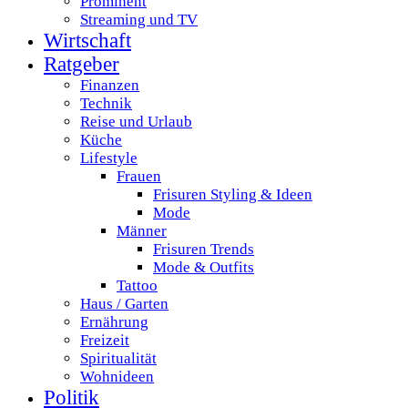
Prominent
Streaming und TV
Wirtschaft
Ratgeber
Finanzen
Technik
Reise und Urlaub
Küche
Lifestyle
Frauen
Frisuren Styling & Ideen
Mode
Männer
Frisuren Trends
Mode & Outfits
Tattoo
Haus / Garten
Ernährung
Freizeit
Spiritualität
Wohnideen
Politik