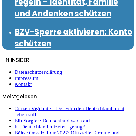
regeln – Identität, Familie
und Andenken schützen
BZV-Sperre aktivieren: Konto
schützen
HN INSIDER
Datenschutzerklärung
Impressum
Kontakt
Meistgelesen
Citizen Vigilante – Der Film den Deutschland nicht
sehen soll
Elli Sorglos: Deutschland wach auf
Ist Deutschland hitzefest genug?
Böhse Onkelz Tour 2027: Offizielle Termine und